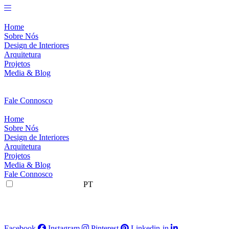
Pular
para
o
Home
conteúdo
Sobre Nós
Design de Interiores
Arquitetura
Projetos
Media & Blog
Fale Connosco
Home
Sobre Nós
Design de Interiores
Arquitetura
Projetos
Media & Blog
Fale Connosco
PT
Facebook
Instagram
Pinterest
Linkedin-in