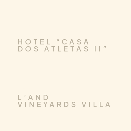
DESIGN DE
.
.
CORPORATE
HOTELARIA
INTERIORES
HOTEL “CASA
DOS ATLETAS II”
.
DESIGN DE INTERIORES
RESIDENCIAL
L’AND
VINEYARDS VILLA