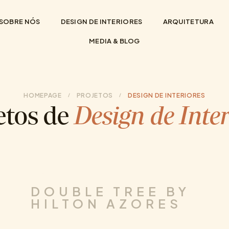
SOBRE NÓS
DESIGN DE INTERIORES
ARQUITETURA
MEDIA & BLOG
HOMEPAGE
PROJETOS
DESIGN DE INTERIORES
/
/
etos de
Design de Inter
DESIGN DE
.
.
ARQUITETURA
HOTELARIA
INTERIORES
DOUBLE TREE BY
HILTON AZORES