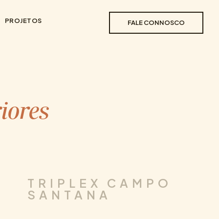
PROJETOS
FALE CONNOSCO
iores
DESIGN DE
.
.
ARQUITETURA
RESIDENCIAL
INTERIORES
TRIPLEX CAMPO
SANTANA