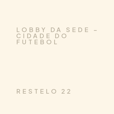
.
DESIGN DE INTERIORES
CORPORATE
LOBBY DA SEDE –
CIDADE DO
FUTEBOL
DESIGN DE
.
.
ARQUITETURA
RESIDENCIAL
INTERIORES
RESTELO 22