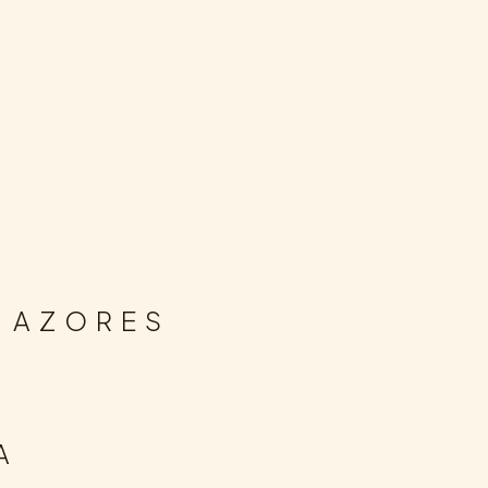
N AZORES
A