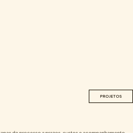
PROJETOS
e etapas do processo a prazos, custos e acompanhamento.