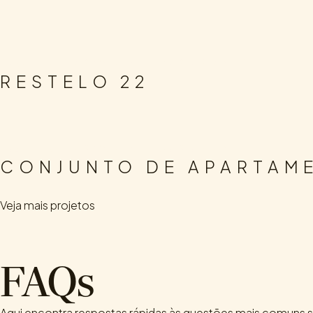
.
.
ARQUITETURA
DESIGN DE INTERIORES
RESIDENCIAL
RESTELO 22
.
.
ARQUITETURA
DESIGN DE INTERIORES
RESIDENCIAL
CONJUNTO DE APARTAM
Veja mais projetos
FAQs
Aqui encontra respostas rápidas às questões mais comuns 