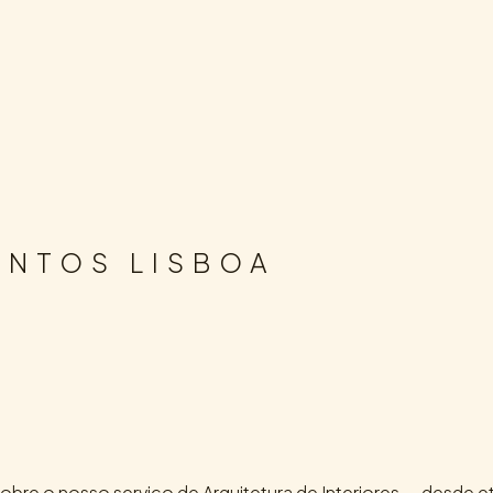
ENTOS LISBOA
sobre o nosso serviço de Arquitetura de Interiores — desd