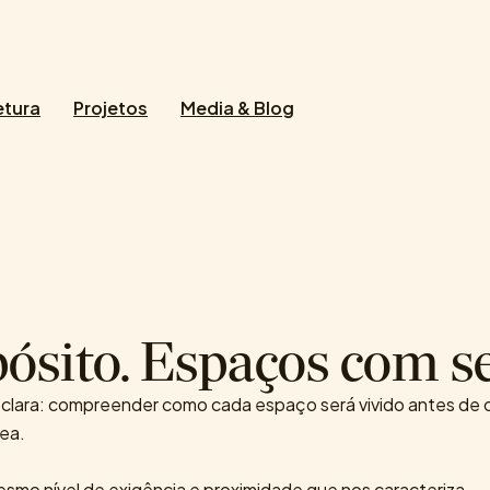
etura
Projetos
Media & Blog
ósito. Espaços com se
clara: compreender como cada espaço será vivido antes de o d
nea.
mo nível de exigência e proximidade que nos caracteriza.