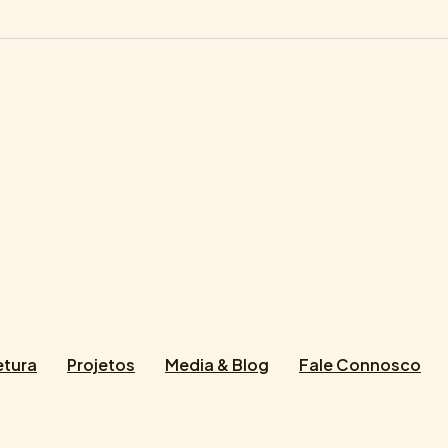
etura
Projetos
Media & Blog
Fale Connosco