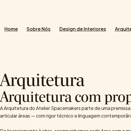
Home
Sobre Nós
Design de Interiores
Arquit
Arquitetura
Arquitetura com prop
A Arquitetura do Atelier Spacemakers parte de uma premissa 
articular áreas — com rigor técnico e linguagem contemporâ
Do licenciamento à obra, acompanhamos cada fase com o mes