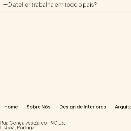
O atelier trabalha em todo o país?
Home
Sobre Nós
Design de Interiores
Arquit
Rua Gonçalves Zarco, 19C L3,
Lisboa, Portugal