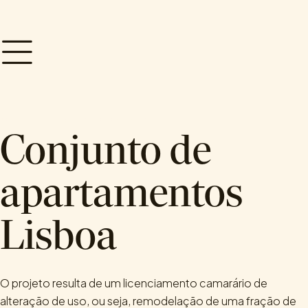
.
.
ARQUITETURA
DESIGN DE INTERIORES
RESIDENCIAL
Conjunto de
apartamentos
Lisboa
O projeto resulta de um licenciamento camarário de
alteração de uso, ou seja, remodelação de uma fração de