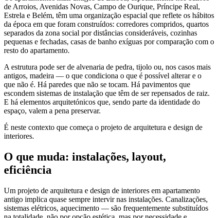
de Arroios, Avenidas Novas, Campo de Ourique, Príncipe Real,
Estrela e Belém, têm uma organização espacial que reflete os hábitos
da época em que foram construídos: corredores compridos, quartos
separados da zona social por distâncias consideráveis, cozinhas
pequenas e fechadas, casas de banho exíguas por comparação com o
resto do apartamento.
A estrutura pode ser de alvenaria de pedra, tijolo ou, nos casos mais
antigos, madeira — o que condiciona o que é possível alterar e o
que não é. Há paredes que não se tocam. Há pavimentos que
escondem sistemas de instalação que têm de ser repensados de raiz.
E há elementos arquitetónicos que, sendo parte da identidade do
espaço, valem a pena preservar.
É neste contexto que começa o projeto de arquitetura e design de
interiores.
O que muda: instalações, layout,
eficiência
Um projeto de arquitetura e design de interiores em apartamento
antigo implica quase sempre intervir nas instalações. Canalizações,
sistemas elétricos, aquecimento — são frequentemente substituídos
na totalidade, não por opção estética, mas por necessidade e