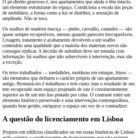
O pé-direito generoso é, nos apartamentos que ainda o têm intacto,
um elemento estruturante do espaço. Condiciona a escala das peças
de mobiliário, a forma como a luz se distribui, a sensação de
amplitude. Não se toca.
Os soalhos de madeira maciça — pinho, carvalho, castanho — são
quase sempre recuperáveis, mesmo quando parecem irrecuperáveis.
Lixagem, tratamento e acabamento devolvem a um soalho
centenário uma qualidade que a maioria dos materiais novos não
consegue replicar. A decisão de substituir deve ser tomada com
informação: há soalhos que não sobrevivem à intervenção, mas são
a exceção.
Os tetos trabalhados — medalhões, molduras em estuque, frisos —
são elementos que definem o carácter próprio de um apartamento
antigo. Restaurá-los é trabalhoso e tem custo; mas o resultado de um
teto recuperado num espaço projetado de raiz é consistentemente
superior ao de um teto liso pintado por cima. O contraste entre um
elemento histórico preservado e uma intervenção contemporânea,
quando bem gerido, enriquece o espaço em vez de o contradizer.
A questão do licenciamento em Lisboa
Projetos em edifícios classificados ou em zonas históricas de Lisboa
estão sujeitos a condicionantes de licenciamento que não existem