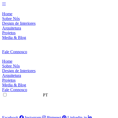
Pular
para
o
Home
conteúdo
Sobre Nós
Design de Interiores
Arquitetura
Projetos
Media & Blog
Fale Connosco
Home
Sobre Nós
Design de Interiores
Arquitetura
Projetos
Media & Blog
Fale Connosco
PT
Facebook
Instagram
Pinterest
Linkedin-in