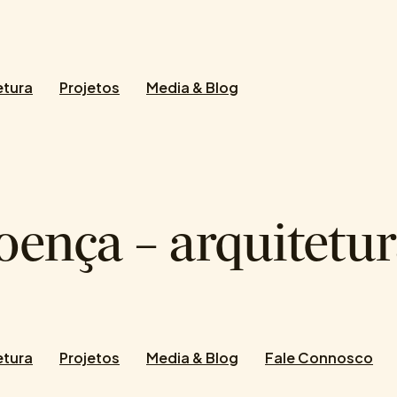
etura
Projetos
Media & Blog
oença – arquitetu
etura
Projetos
Media & Blog
Fale Connosco