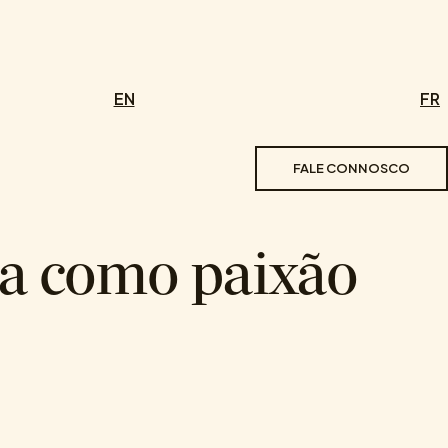
EN
FR
FALE CONNOSCO
ra como paixão