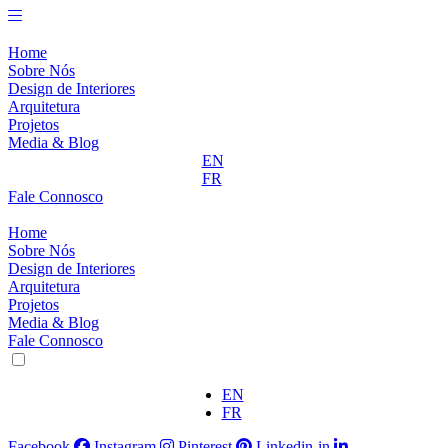
Pular
para
o
Home
conteúdo
Sobre Nós
Design de Interiores
Arquitetura
Projetos
Media & Blog
EN
FR
Fale Connosco
Home
Sobre Nós
Design de Interiores
Arquitetura
Projetos
Media & Blog
Fale Connosco
EN
FR
Facebook
Instagram
Pinterest
Linkedin-in